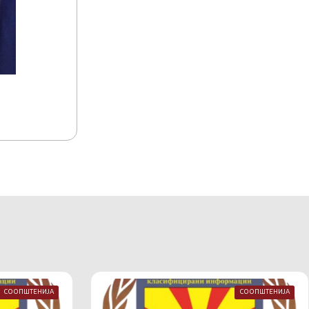
15.07.2026
15:17
Акредитација на комуникациско-информа
Македонија
СООПШТЕНИЈА
СООПШТЕНИЈА