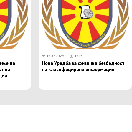
15.07.2026
15:15
чење на
Нова Уредба за физичка безбедност
ст на
на класифицирани информации
ции