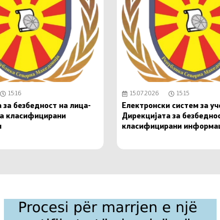
15:16
15.07.2026
15:15
 за безбедност на лица-
Електронски систем за у
на класифицирани
Дирекцијата за безбедно
и
класифицирани информа