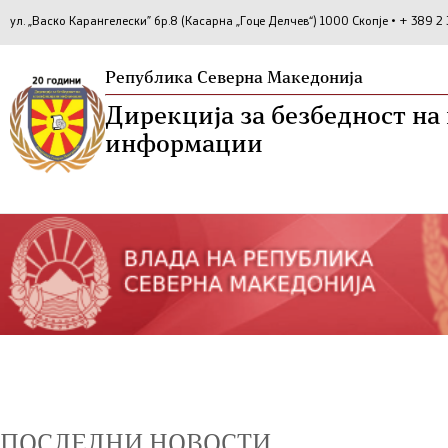
ул. „Васко Карангелески” бр.8 (Касарна „Гоце Делчев“) 1000 Скопје • + 389 
Република Северна Македонија
Дирекција за безбедност н
информации
ПОСЛЕДНИ НОВОСТИ