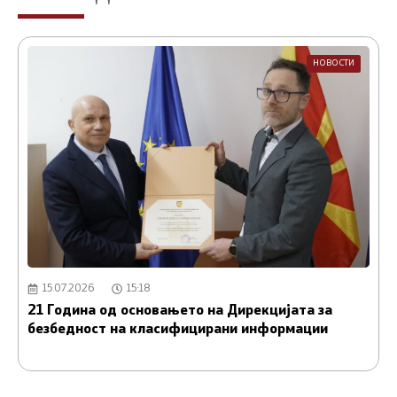
НОВОСТИ
15.07.2026
15:18
21 Година од основањето на Дирекцијата за
А
безбедност на класифицирани информации
и
С