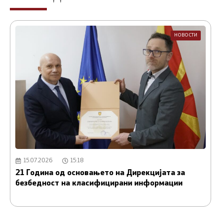
НОВОСТИ
15.07.2026
15:18
21 Година од основањето на Дирекцијата за
А
безбедност на класифицирани информации
и
С