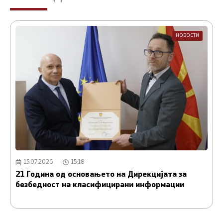
НОВОСТИ
15.07.2026
15:18
21 Година од основањето на Дирекцијата за
А
безбедност на класифицирани информации
и
С