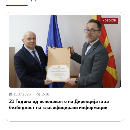
НОВОСТИ
15.07.2026
15:18
21 Година од основањето на Дирекцијата за
А
безбедност на класифицирани информации
и
С