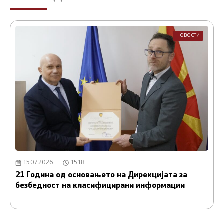
НОВОСТИ
15.07.2026
15:18
21 Година од основањето на Дирекцијата за
А
безбедност на класифицирани информации
и
С