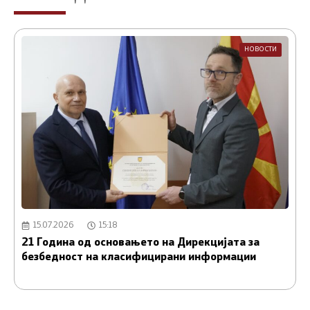
НОВОСТИ
15.07.2026
15:18
21 Година од основањето на Дирекцијата за
А
безбедност на класифицирани информации
и
С