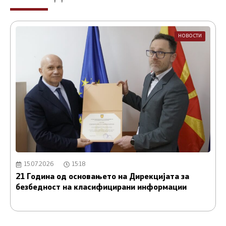
НОВОСТИ
15.07.2026
15:18
21 Година од основањето на Дирекцијата за
А
безбедност на класифицирани информации
и
С