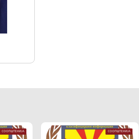
15.07.2026
15:17
Акредитација на комуникациско-информа
Македонија
СООПШТЕНИЈА
СООПШТЕНИЈА