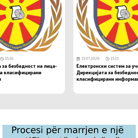
15:16
15.07.2026
15:15
 за безбедност на лица-
Електронски систем за у
на класифицирани
Дирекцијата за безбедно
и
класифицирани информа