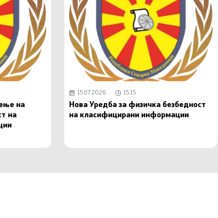
15.07.2026
15:15
чење на
Нова Уредба за физичка безбедност
ст на
на класифицирани информации
ции