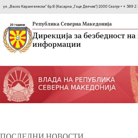
ул. „Васко Карангелески” бр.8 (Касарна „Гоце Делчев“) 1000 Скопје • + 389 
Република Северна Македонија
Дирекција за безбедност н
информации
ПОСЛЕДНИ НОВОСТИ