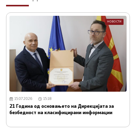
НОВОСТИ
15.07.2026
15:18
21 Година од основањето на Дирекцијата за
А
безбедност на класифицирани информации
и
С