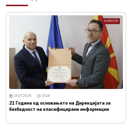
НОВОСТИ
15.07.2026
15:18
21 Година од основањето на Дирекцијата за
А
безбедност на класифицирани информации
и
С