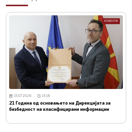
НОВОСТИ
15.07.2026
15:18
21 Година од основањето на Дирекцијата за
А
безбедност на класифицирани информации
и
С