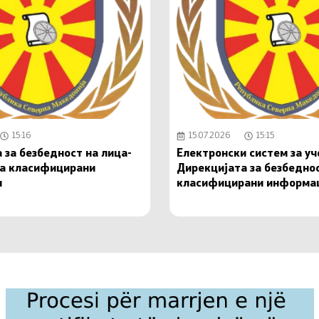
15:16
15.07.2026
15:15
 за безбедност на лица-
Електронски систем за у
на класифицирани
Дирекцијата за безбедно
и
класифицирани информа