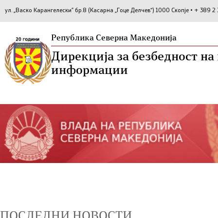
ул. „Васко Карангелески” бр.8 (Касарна „Гоце Делчев“) 1000 Скопје • + 389 
Република Северна Македонија
Дирекција за безбедност н
информации
ПОСЛЕДНИ НОВОСТИ