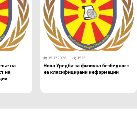
15.07.2026
15:15
чење на
Нова Уредба за физичка безбедност
ст на
на класифицирани информации
ции