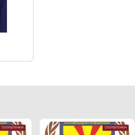
15.07.2026
15:17
Акредитација на комуникациско-информа
Македонија
СООПШТЕНИЈА
СООПШТЕНИЈА