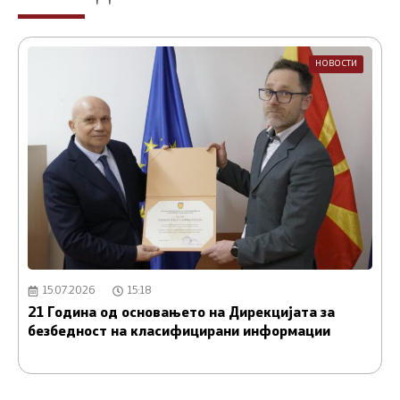
НОВОСТИ
15.07.2026
15:18
21 Година од основањето на Дирекцијата за
А
безбедност на класифицирани информации
и
С